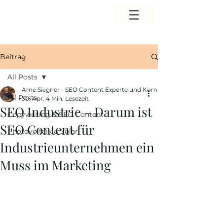
Beitrag
All Posts
Arne Siegner - SEO Content Experte und Komunikationsberater
All Posts
30. Apr.
4 Min. Lesezeit
SEO Industrie – Darum ist
Copywriting & SEO Content
SEO Content für
Photovoltaik & Solar
Industrieunternehmen ein
Muss im Marketing