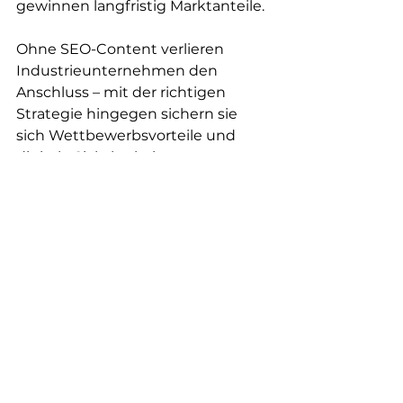
gewinnen langfristig Marktanteile.
Ohne SEO-Content verlieren 
Industrieunternehmen den 
Anschluss – mit der richtigen 
Strategie hingegen sichern sie 
sich Wettbewerbsvorteile und 
digitale Sichtbarkeit.
Lassen Sie uns 
sprechen!
 Vereinbaren Sie ein 
unverbindliches Erstgespräch und 
erfahren Sie, wie Sie mit SEO-
optimierten Inhalten langfristig 
mehr Reichweite und qualifizierte 
Leads gewinnen.
👉 
Jetzt Kontakt aufnehmen!