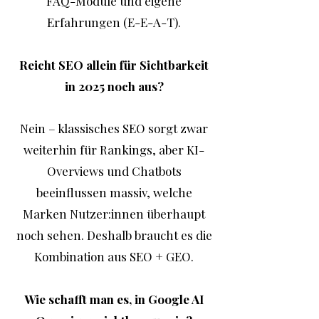
FAQ-Module und eigene
Erfahrungen (E-E-A-T).
Reicht SEO allein für Sichtbarkeit
in 2025 noch aus?
Nein – klassisches SEO sorgt zwar
weiterhin für Rankings, aber KI-
Overviews und Chatbots
beeinflussen massiv, welche
Marken Nutzer:innen überhaupt
noch sehen. Deshalb braucht es die
Kombination aus SEO + GEO.
Wie schafft man es, in Google AI