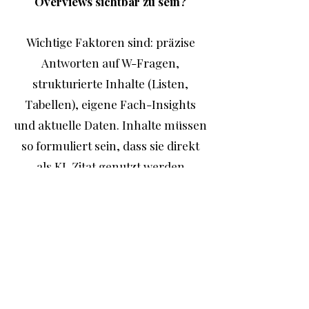
Overviews sichtbar zu sein?
Wichtige Faktoren sind: präzise
Antworten auf W-Fragen,
strukturierte Inhalte (Listen,
Tabellen), eigene Fach-Insights
und aktuelle Daten. Inhalte müssen
so formuliert sein, dass sie direkt
als KI-Zitat genutzt werden
können.
Kann man Inhalte für ChatGPT &
Perplexity optimieren?
Ja – durch faktenbasierte Inhalte,