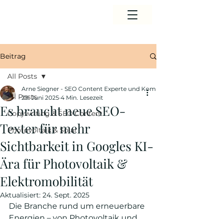
Beitrag
All Posts
Arne Siegner - SEO Content Experte und Komunikationsberater
All Posts
29. Juni 2025
4 Min. Lesezeit
Es braucht neue SEO-
Copywriting & SEO Content
Texter für mehr
Photovoltaik & Solar
Sichtbarkeit in Googles KI-
Ära für Photovoltaik &
Elektromobilität
Aktualisiert:
24. Sept. 2025
Die Branche rund um erneuerbare 
Energien – von Photovoltaik und 