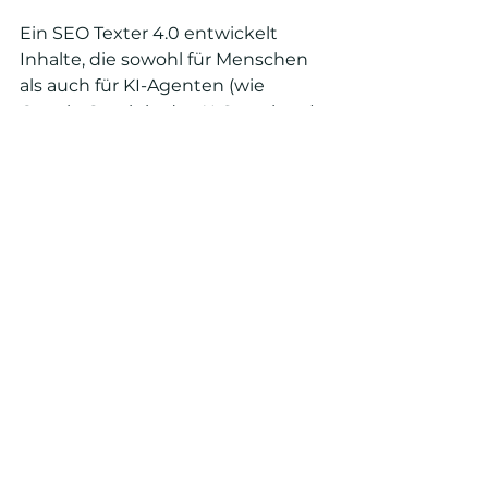
Ein SEO Texter 4.0 entwickelt 
Inhalte, die sowohl für Menschen 
als auch für KI-Agenten (wie 
Google Gemini oder AI Overviews) 
optimal verständlich sind. Er 
achtet auf klare Struktur, schnelle 
Antwort auf die Nutzerfrage und 
semantische Tiefe.
Wie unterscheidet sich SEO 
Content für Photovoltaik & E-
Mobilität von anderen 
Branchen?
Im Energiesektor kommt es 
besonders auf fachliche Präzision, 
E-E-A-T-Signale (Expertise, 