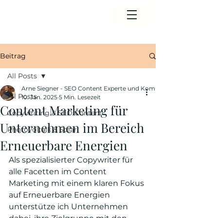
Beitrag
All Posts
Arne Siegner - SEO Content Experte und Komunikationsberater
All Posts
10. Jan. 2025
5 Min. Lesezeit
Content Marketing für
Copywriting & SEO Content
Unternehmen im Bereich
Photovoltaik & Solar
Erneuerbare Energien
Als spezialisierter Copywriter für 
alle Facetten im Content 
Marketing mit einem klaren Fokus 
auf Erneuerbare Energien 
unterstütze ich Unternehmen 